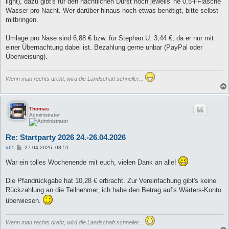
light), dazu gibt's für den nächtlichen Durst noch jeweils 'ne 0,5-l-Flasche
Wasser pro Nacht. Wer darüber hinaus noch etwas benötigt, bitte selbst
mitbringen.
Umlage pro Nase sind 6,88 € bzw. für Stephan U. 3,44 €, da er nur mit
einer Übernachtung dabei ist. Bezahlung gerne unbar (PayPal oder
Überweisung).
Wenn man rechts dreht, wird die Landschaft schneller...
Thomas
Administrator
Re: Startparty 2026 24.-26.04.2026
B
#65
27.04.2026, 08:51
e
i
War ein tolles Wochenende mit euch, vielen Dank an alle!
t
r
a
Die Pfandrückgabe hat 10,28 € erbracht. Zur Vereinfachung gibt's keine
g
Rückzahlung an die Teilnehmer, ich habe den Betrag auf's Wärters-Konto
überwiesen.
Wenn man rechts dreht, wird die Landschaft schneller...