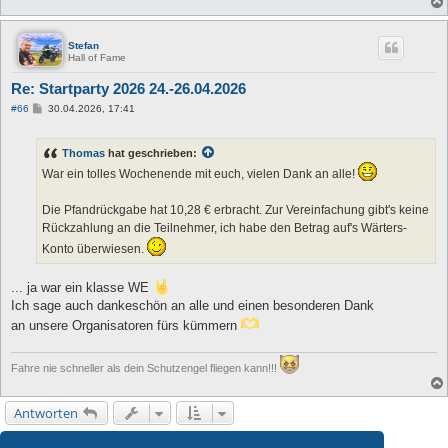
Stefan
Hall of Fame
Re: Startparty 2026 24.-26.04.2026
B
#66
30.04.2026, 17:41
e
i
t
Thomas
hat geschrieben:
r
a
War ein tolles Wochenende mit euch, vielen Dank an alle!
g
Die Pfandrückgabe hat 10,28 € erbracht. Zur Vereinfachung gibt's keine
Rückzahlung an die Teilnehmer, ich habe den Betrag auf's Wärters-
Konto überwiesen.
... ja war ein klasse WE
Ich sage auch dankeschön an alle und einen besonderen Dank
an unsere Organisatoren fürs kümmern
Fahre nie schneller als dein Schutzengel fliegen kann!!!
Antworten
Seite
7
von
7
1
3
4
5
6
7
66 Beiträge
…