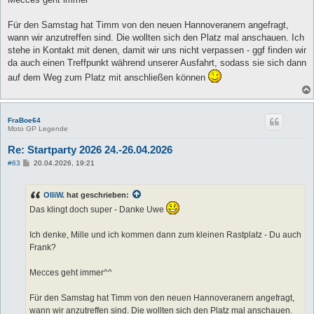
Für den Samstag hat Timm von den neuen Hannoveranern angefragt,
wann wir anzutreffen sind. Die wollten sich den Platz mal anschauen. Ich
stehe in Kontakt mit denen, damit wir uns nicht verpassen - ggf finden wir
da auch einen Treffpunkt während unserer Ausfahrt, sodass sie sich dann
auf dem Weg zum Platz mit anschließen können
FraBoe64
Moto GP Legende
Re: Startparty 2026 24.-26.04.2026
B
#63
20.04.2026, 19:21
e
i
t
OlliW.
hat geschrieben:
r
a
Das klingt doch super - Danke Uwe
g
Ich denke, Mille und ich kommen dann zum kleinen Rastplatz - Du auch
Frank?
Mecces geht immer^^
Für den Samstag hat Timm von den neuen Hannoveranern angefragt,
wann wir anzutreffen sind. Die wollten sich den Platz mal anschauen.