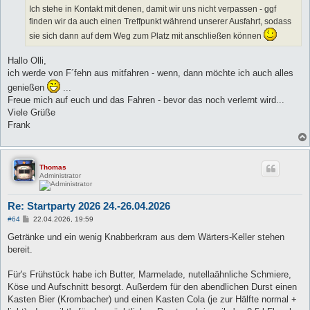
Ich stehe in Kontakt mit denen, damit wir uns nicht verpassen - ggf
finden wir da auch einen Treffpunkt während unserer Ausfahrt, sodass
sie sich dann auf dem Weg zum Platz mit anschließen können
Hallo Olli,
ich werde von F´fehn aus mitfahren - wenn, dann möchte ich auch alles
genießen
...
Freue mich auf euch und das Fahren - bevor das noch verlernt wird...
Viele Grüße
Frank
Thomas
Administrator
Re: Startparty 2026 24.-26.04.2026
B
#64
22.04.2026, 19:59
e
i
Getränke und ein wenig Knabberkram aus dem Wärters-Keller stehen
t
bereit.
r
a
g
Für's Frühstück habe ich Butter, Marmelade, nutellaähnliche Schmiere,
Köse und Aufschnitt besorgt. Außerdem für den abendlichen Durst einen
Kasten Bier (Krombacher) und einen Kasten Cola (je zur Hälfte normal +