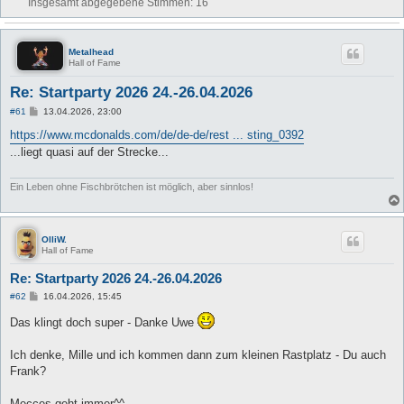
Insgesamt abgegebene Stimmen:
16
Metalhead
Hall of Fame
Re: Startparty 2026 24.-26.04.2026
B
#61
13.04.2026, 23:00
e
i
https://www.mcdonalds.com/de/de-de/rest ... sting_0392
t
...liegt quasi auf der Strecke...
r
a
g
Ein Leben ohne Fischbrötchen ist möglich, aber sinnlos!
OlliW.
Hall of Fame
Re: Startparty 2026 24.-26.04.2026
B
#62
16.04.2026, 15:45
e
i
Das klingt doch super - Danke Uwe
t
r
a
Ich denke, Mille und ich kommen dann zum kleinen Rastplatz - Du auch
g
Frank?
Mecces geht immer^^