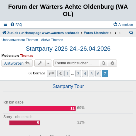
Forum der Wärters Ächte Oldenburg (WÄ
OL)
FAQ
Anmelden
S
Zurück zur Homepage www.waerters-aechte.de
Foren-Übersicht
Unbeantwortete Themen
Aktive Themen
u
Startparty 2026 24.-26.04.2026
c
h
Moderator:
Thomas
e
Suche
Erweiterte 
Antworten
Seite
7
von
7
1
3
4
5
6
7
Vorherige
66 Beiträge
…
Startparty Tour
Ich bin dabei
69%
11
Sorry - ohne mich
31%
5