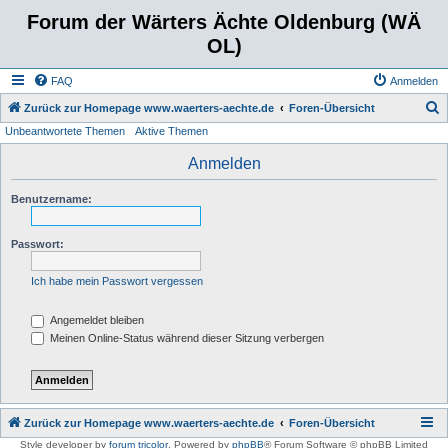
Forum der Wärters Ächte Oldenburg (WÄ
OL)
FAQ
Anmelden
S
Zurück zur Homepage www.waerters-aechte.de
Foren-Übersicht
Unbeantwortete Themen
Aktive Themen
u
c
Anmelden
h
Benutzername:
e
Passwort:
Ich habe mein Passwort vergessen
Angemeldet bleiben
Meinen Online-Status während dieser Sitzung verbergen
Zurück zur Homepage www.waerters-aechte.de
Foren-Übersicht
Style developer by
forum tricolor
,
Powered by
phpBB
® Forum Software © phpBB Limited