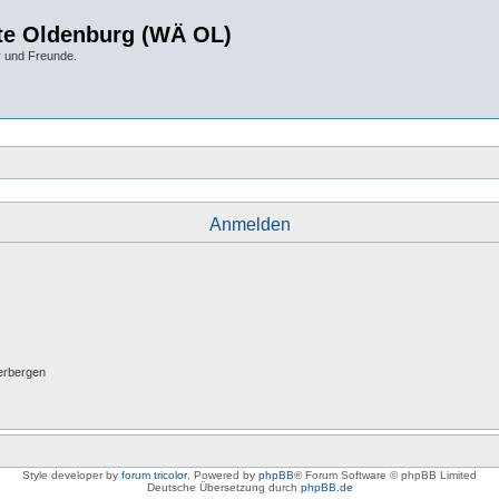
te Oldenburg (WÄ OL)
r und Freunde.
Anmelden
erbergen
Style developer by
forum tricolor
,
Powered by
phpBB
® Forum Software © phpBB Limited
Deutsche Übersetzung durch
phpBB.de