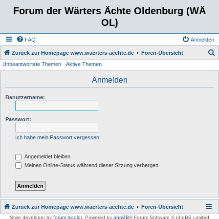
Forum der Wärters Ächte Oldenburg (WÄ
OL)
FAQ
Anmelden
S
Zurück zur Homepage www.waerters-aechte.de
Foren-Übersicht
Unbeantwortete Themen
Aktive Themen
u
c
Anmelden
h
Benutzername:
e
Passwort:
Ich habe mein Passwort vergessen
Angemeldet bleiben
Meinen Online-Status während dieser Sitzung verbergen
Zurück zur Homepage www.waerters-aechte.de
Foren-Übersicht
Style developer by
forum tricolor
,
Powered by
phpBB
® Forum Software © phpBB Limited