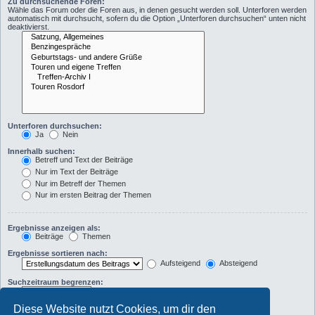
Zu durchsuchende Foren:
Wähle das Forum oder die Foren aus, in denen gesucht werden soll. Unterforen werden
automatisch mit durchsucht, sofern du die Option „Unterforen durchsuchen“ unten nicht
deaktivierst.
Unterforen durchsuchen:
Ja
Nein
Innerhalb suchen:
Betreff und Text der Beiträge
Nur im Text der Beiträge
Nur im Betreff der Themen
Nur im ersten Beitrag der Themen
Ergebnisse anzeigen als:
Beiträge
Themen
Ergebnisse sortieren nach:
Aufsteigend
Absteigend
Suchzeitraum begrenzen:
Diese Website nutzt Cookies, um dir den
Die ersten: