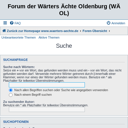
Forum der Wärters Ächte Oldenburg (WÄ
OL)
FAQ
Anmelden
Zurück zur Homepage www.waerters-aechte.de
Foren-Übersicht
Unbeantwortete Themen
Aktive Themen
Suche
SUCHANFRAGE
Suche nach Wörtern:
Setze ein
+
vor ein Wort, das gefunden werden muss und ein
-
vor ein Wort, das nicht
gefunden werden darf. Verwende mehrere Wörter getrennt durch
|
innerhalb einer
Klammer, wenn nur eines der Wörter gefunden werden muss. Benutze ein * als
Platzhalter für teilweise Übereinstimmungen.
Nach allen Begriffen suchen oder Suche wie angegeben verwenden
Nach einem Begriff suchen
Zu suchender Autor:
Benutze ein * als Platzhalter für teilweise Übereinstimmungen.
SUCHOPTIONEN