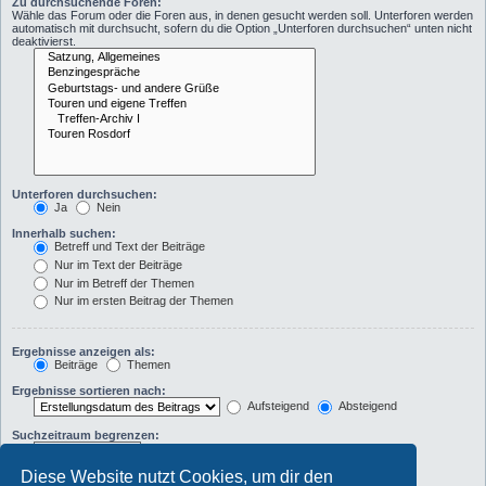
Zu durchsuchende Foren:
Wähle das Forum oder die Foren aus, in denen gesucht werden soll. Unterforen werden
automatisch mit durchsucht, sofern du die Option „Unterforen durchsuchen“ unten nicht
deaktivierst.
Unterforen durchsuchen:
Ja
Nein
Innerhalb suchen:
Betreff und Text der Beiträge
Nur im Text der Beiträge
Nur im Betreff der Themen
Nur im ersten Beitrag der Themen
Ergebnisse anzeigen als:
Beiträge
Themen
Ergebnisse sortieren nach:
Aufsteigend
Absteigend
Suchzeitraum begrenzen:
Diese Website nutzt Cookies, um dir den
Die ersten: