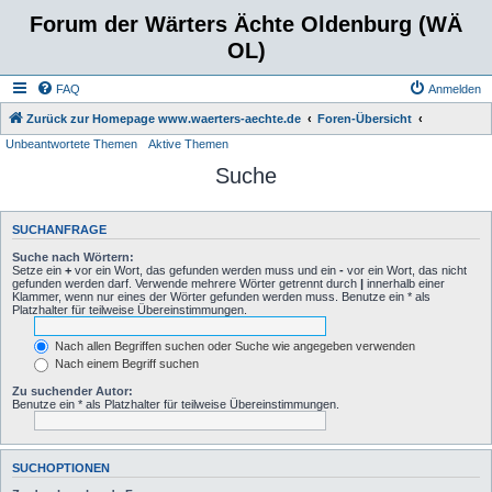
Forum der Wärters Ächte Oldenburg (WÄ
OL)
FAQ
Anmelden
Zurück zur Homepage www.waerters-aechte.de
Foren-Übersicht
Unbeantwortete Themen
Aktive Themen
Suche
SUCHANFRAGE
Suche nach Wörtern:
Setze ein
+
vor ein Wort, das gefunden werden muss und ein
-
vor ein Wort, das nicht
gefunden werden darf. Verwende mehrere Wörter getrennt durch
|
innerhalb einer
Klammer, wenn nur eines der Wörter gefunden werden muss. Benutze ein * als
Platzhalter für teilweise Übereinstimmungen.
Nach allen Begriffen suchen oder Suche wie angegeben verwenden
Nach einem Begriff suchen
Zu suchender Autor:
Benutze ein * als Platzhalter für teilweise Übereinstimmungen.
SUCHOPTIONEN