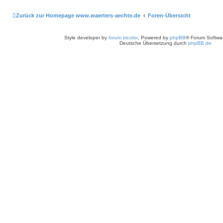
Zurück zur Homepage www.waerters-aechte.de
Foren-Übersicht
Style developer by
forum tricolor
,
Powered by
phpBB
® Forum Softwa
Deutsche Übersetzung durch
phpBB.de