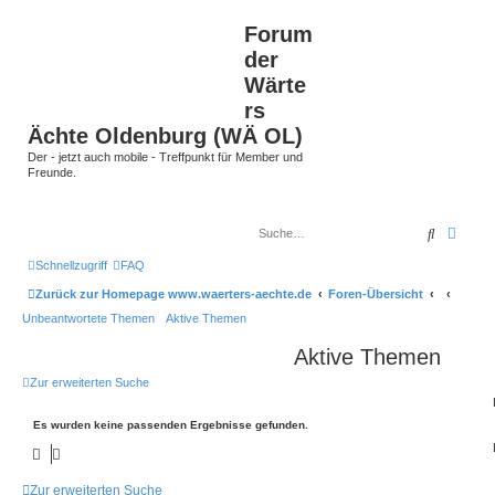
Forum
der
Wärte
rs
Ächte Oldenburg (WÄ OL)
Der - jetzt auch mobile - Treffpunkt für Member und
Freunde.
Suche
Erwei
Schnellzugriff
FAQ
Zurück zur Homepage www.waerters-aechte.de
Foren-Übersicht
Unbeantwortete Themen
Aktive Themen
Aktive Themen
Zur erweiterten Suche
Es wurden keine passenden Ergebnisse gefunden.
Zur erweiterten Suche