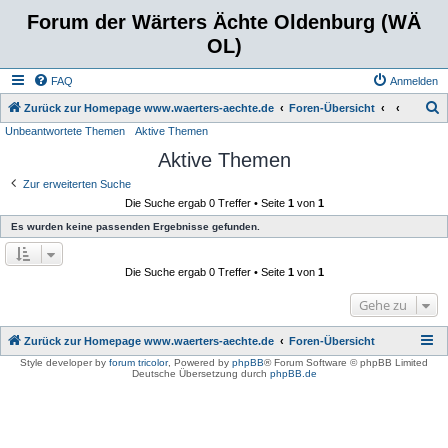
Forum der Wärters Ächte Oldenburg (WÄ
OL)
FAQ
Anmelden
S
Zurück zur Homepage www.waerters-aechte.de
Foren-Übersicht
Unbeantwortete Themen
Aktive Themen
u
Aktive Themen
c
h
Zur erweiterten Suche
Die Suche ergab 0 Treffer • Seite
1
von
1
e
Es wurden keine passenden Ergebnisse gefunden.
Die Suche ergab 0 Treffer • Seite
1
von
1
Gehe zu
Zurück zur Homepage www.waerters-aechte.de
Foren-Übersicht
Style developer by
forum tricolor
,
Powered by
phpBB
® Forum Software © phpBB Limited
Deutsche Übersetzung durch
phpBB.de