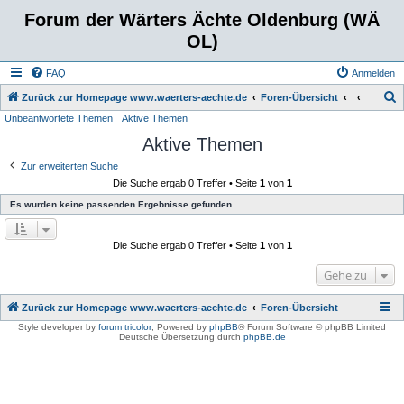
Forum der Wärters Ächte Oldenburg (WÄ
OL)
FAQ
Anmelden
S
Zurück zur Homepage www.waerters-aechte.de
Foren-Übersicht
Unbeantwortete Themen
Aktive Themen
u
Aktive Themen
c
h
Zur erweiterten Suche
Die Suche ergab 0 Treffer • Seite
1
von
1
e
Es wurden keine passenden Ergebnisse gefunden.
Die Suche ergab 0 Treffer • Seite
1
von
1
Gehe zu
Zurück zur Homepage www.waerters-aechte.de
Foren-Übersicht
Style developer by
forum tricolor
,
Powered by
phpBB
® Forum Software © phpBB Limited
Deutsche Übersetzung durch
phpBB.de