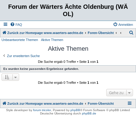
Forum der Wärters Ächte Oldenburg (WÄ
OL)
FAQ
Anmelden
S
Zurück zur Homepage www.waerters-aechte.de
Foren-Übersicht
Unbeantwortete Themen
Aktive Themen
u
Aktive Themen
c
h
Zur erweiterten Suche
Die Suche ergab 0 Treffer • Seite
1
von
1
e
Es wurden keine passenden Ergebnisse gefunden.
Die Suche ergab 0 Treffer • Seite
1
von
1
Gehe zu
Zurück zur Homepage www.waerters-aechte.de
Foren-Übersicht
Style developer by
forum tricolor
,
Powered by
phpBB
® Forum Software © phpBB Limited
Deutsche Übersetzung durch
phpBB.de