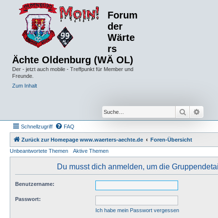
Forum
der
Wärte
rs
Ächte Oldenburg (WÄ OL)
Der - jetzt auch mobile - Treffpunkt für Member und
Freunde.
Zum Inhalt
Suche
Erwei
Schnellzugriff
FAQ
Zurück zur Homepage www.waerters-aechte.de
Foren-Übersicht
Unbeantwortete Themen
Aktive Themen
Du musst dich anmelden, um die Gruppendeta
Benutzername:
Passwort:
Ich habe mein Passwort vergessen