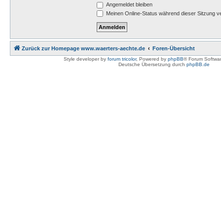
Angemeldet bleiben
Meinen Online-Status während dieser Sitzung v
Zurück zur Homepage www.waerters-aechte.de
Foren-Übersicht
Style developer by
forum tricolor
,
Powered by
phpBB
® Forum Softwa
Deutsche Übersetzung durch
phpBB.de