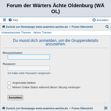
Forum der Wärters Ächte Oldenburg (WÄ
OL)
FAQ
Anmelden
S
Zurück zur Homepage www.waerters-aechte.de
Foren-Übersicht
Unbeantwortete Themen
Aktive Themen
u
c
Du musst dich anmelden, um die Gruppendetails
anzusehen.
h
e
Benutzername:
Passwort:
Ich habe mein Passwort vergessen
Angemeldet bleiben
Meinen Online-Status während dieser Sitzung verbergen
Zurück zur Homepage www.waerters-aechte.de
Foren-Übersicht