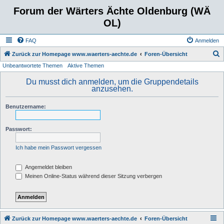
Forum der Wärters Ächte Oldenburg (WÄ
OL)
FAQ
Anmelden
S
Zurück zur Homepage www.waerters-aechte.de
Foren-Übersicht
Unbeantwortete Themen
Aktive Themen
u
c
Du musst dich anmelden, um die Gruppendetails
anzusehen.
h
e
Benutzername:
Passwort:
Ich habe mein Passwort vergessen
Angemeldet bleiben
Meinen Online-Status während dieser Sitzung verbergen
Zurück zur Homepage www.waerters-aechte.de
Foren-Übersicht