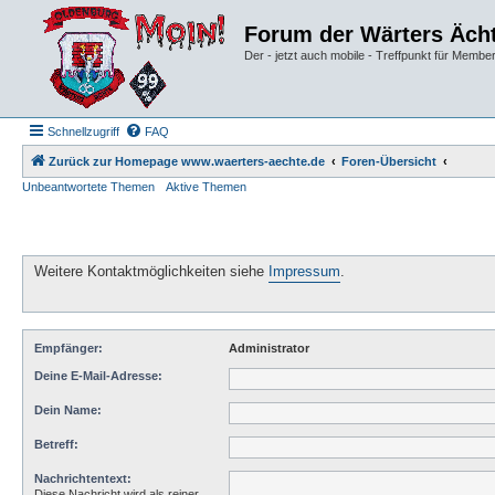
Forum der Wärters Äch
Der - jetzt auch mobile - Treffpunkt für Membe
Schnellzugriff
FAQ
Zurück zur Homepage www.waerters-aechte.de
Foren-Übersicht
Unbeantwortete Themen
Aktive Themen
Weitere Kontaktmöglichkeiten siehe
Impressum
.
Empfänger:
Administrator
Deine E-Mail-Adresse:
Dein Name:
Betreff:
Nachrichtentext:
Diese Nachricht wird als reiner