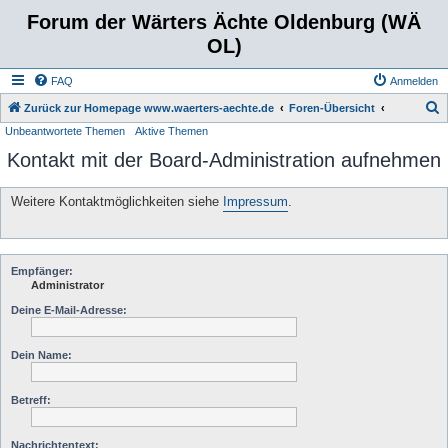
Forum der Wärters Ächte Oldenburg (WÄ
OL)
FAQ
Anmelden
S
Zurück zur Homepage www.waerters-aechte.de
Foren-Übersicht
Unbeantwortete Themen
Aktive Themen
u
Kontakt mit der Board-Administration aufnehmen
c
h
Weitere Kontaktmöglichkeiten siehe
Impressum
.
e
Empfänger:
Administrator
Deine E-Mail-Adresse:
Dein Name:
Betreff:
Nachrichtentext: