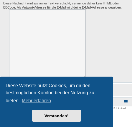
Diese Nachricht wird als reiner Text verschickt, verwende daher kein HTML oder
BBCode. Als Antwort-Adresse für die E-Mail wird deine E-Mail-Adresse angegeben.
Diese Website nutzt Cookies, um dir den
bestmöglichen Komfort bei der Nutzung zu
bieten.
Mehr erfahren
Zurück zur Homepage www.waerters-aechte.de
Foren-Übersicht
Style developer by
forum tricolor
,
Powered by
phpBB
® Forum Software © phpBB Limited
Deutsche Übersetzung durch
phpBB.de
Verstanden!