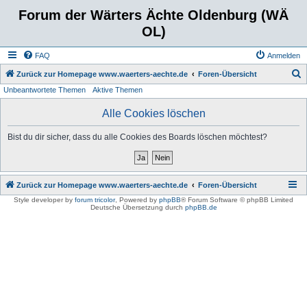
Forum der Wärters Ächte Oldenburg (WÄ
OL)
FAQ
Anmelden
S
Zurück zur Homepage www.waerters-aechte.de
Foren-Übersicht
Unbeantwortete Themen
Aktive Themen
u
c
Alle Cookies löschen
h
Bist du dir sicher, dass du alle Cookies des Boards löschen möchtest?
e
Zurück zur Homepage www.waerters-aechte.de
Foren-Übersicht
Style developer by
forum tricolor
,
Powered by
phpBB
® Forum Software © phpBB Limited
Deutsche Übersetzung durch
phpBB.de