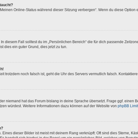
ftaucht?
 „Meinen Online-Status während dieser Sitzung verbergen“. Wenn du diese Option e
In diesem Fall solltest du im „Persönlichen Bereich“ die für dich passende Zeitzone 
t dies ein guter Grund, dies jetzt zu tun.
ch!
 Zeit trotzdem noch falsch ist, geht die Uhr des Servers vermutlich falsch. Kontakti
oder niemand hat das Forum bislang in deine Sprache übersetzt. Frage ggf. einen Bo
setzen würdest. Weitere Informationen dazu können auf der Website von
phpBB Limi
n?
Eines dieser Bilder ist meist mit deinem Rang verknüpft: Oft sind dies Sterne, Kä