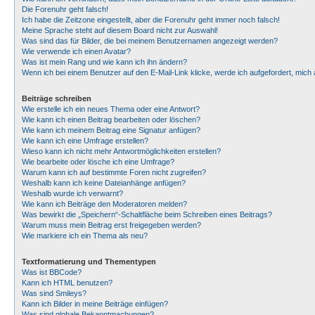
Die Forenuhr geht falsch!
Ich habe die Zeitzone eingestellt, aber die Forenuhr geht immer noch falsch!
Meine Sprache steht auf diesem Board nicht zur Auswahl!
Was sind das für Bilder, die bei meinem Benutzernamen angezeigt werden?
Wie verwende ich einen Avatar?
Was ist mein Rang und wie kann ich ihn ändern?
Wenn ich bei einem Benutzer auf den E-Mail-Link klicke, werde ich aufgefordert, mic
Beiträge schreiben
Wie erstelle ich ein neues Thema oder eine Antwort?
Wie kann ich einen Beitrag bearbeiten oder löschen?
Wie kann ich meinem Beitrag eine Signatur anfügen?
Wie kann ich eine Umfrage erstellen?
Wieso kann ich nicht mehr Antwortmöglichkeiten erstellen?
Wie bearbeite oder lösche ich eine Umfrage?
Warum kann ich auf bestimmte Foren nicht zugreifen?
Weshalb kann ich keine Dateianhänge anfügen?
Weshalb wurde ich verwarnt?
Wie kann ich Beiträge den Moderatoren melden?
Was bewirkt die „Speichern“-Schaltfläche beim Schreiben eines Beitrags?
Warum muss mein Beitrag erst freigegeben werden?
Wie markiere ich ein Thema als neu?
Textformatierung und Thementypen
Was ist BBCode?
Kann ich HTML benutzen?
Was sind Smileys?
Kann ich Bilder in meine Beiträge einfügen?
Was sind globale Bekanntmachungen?