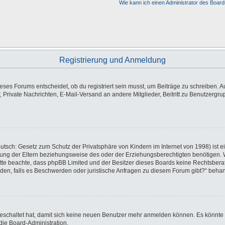
Wie kann ich einen Administrator des Board
Registrierung und Anmeldung
es Forums entscheidet, ob du registriert sein musst, um Beiträge zu schreiben. Auf j
, Private Nachrichten, E-Mail-Versand an andere Mitglieder, Beitritt zu Benutzergr
utsch: Gesetz zum Schutz der Privatsphäre von Kindern im Internet von 1998) ist e
ng der Eltern beziehungsweise des oder der Erziehungsberechtigten benötigen. Wen
e. Bitte beachte, dass phpBB Limited und der Besitzer dieses Boards keine Rechtsbe
wenden, falls es Beschwerden oder juristische Anfragen zu diesem Forum gibt?“ beha
sgeschaltet hat, damit sich keine neuen Benutzer mehr anmelden können. Es könnte
die Board-Administration.