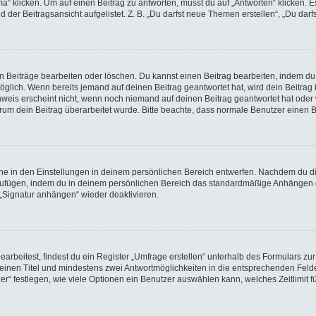
licken. Um auf einen Beitrag zu antworten, musst du auf „Antworten“ klicken. Es k
der Beitragsansicht aufgelistet. Z. B. „Du darfst neue Themen erstellen“, „Du darf
en Beiträge bearbeiten oder löschen. Du kannst einen Beitrag bearbeiten, indem du
möglich. Wenn bereits jemand auf deinen Beitrag geantwortet hat, wird dein Beitra
nweis erscheint nicht, wenn noch niemand auf deinen Beitrag geantwortet hat oder 
 warum dein Beitrag überarbeitet wurde. Bitte beachte, dass normale Benutzer einen
e in den Einstellungen in deinem persönlichen Bereich entwerfen. Nachdem du die 
nzufügen, indem du in deinem persönlichen Bereich das standardmäßige Anhängen d
 „Signatur anhängen“ wieder deaktivieren.
beitest, findest du ein Register „Umfrage erstellen“ unterhalb des Formulars zur 
t einen Titel und mindestens zwei Antwortmöglichkeiten in die entsprechenden Felde
r“ festlegen, wie viele Optionen ein Benutzer auswählen kann, welches Zeitlimit fü