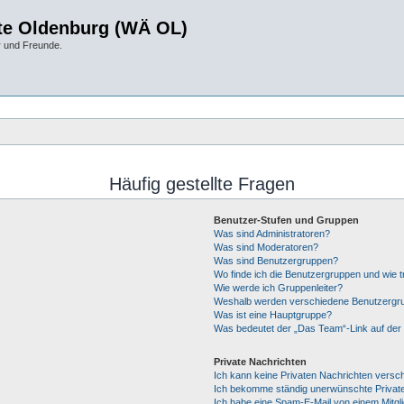
te Oldenburg (WÄ OL)
r und Freunde.
Häufig gestellte Fragen
Benutzer-Stufen und Gruppen
Was sind Administratoren?
Was sind Moderatoren?
Was sind Benutzergruppen?
Wo finde ich die Benutzergruppen und wie tr
Wie werde ich Gruppenleiter?
Weshalb werden verschiedene Benutzergrup
Was ist eine Hauptgruppe?
Was bedeutet der „Das Team“-Link auf der 
Private Nachrichten
Ich kann keine Privaten Nachrichten versc
Ich bekomme ständig unerwünschte Private
Ich habe eine Spam-E-Mail von einem Mitgl