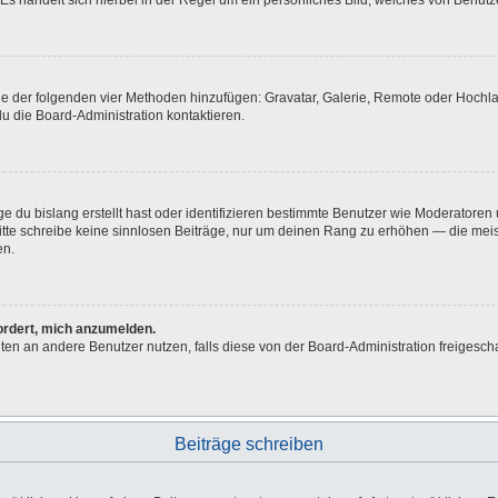
Es handelt sich hierbei in der Regel um ein persönliches Bild, welches von Benutze
eine der folgenden vier Methoden hinzufügen: Gravatar, Galerie, Remote oder Hoch
u die Board-Administration kontaktieren.
e du bislang erstellt hast oder identifizieren bestimmte Benutzer wie Moderatore
 Bitte schreibe keine sinnlosen Beiträge, nur um deinen Rang zu erhöhen — die me
en.
fordert, mich anzumelden.
ichten an andere Benutzer nutzen, falls diese von der Board-Administration freig
Beiträge schreiben