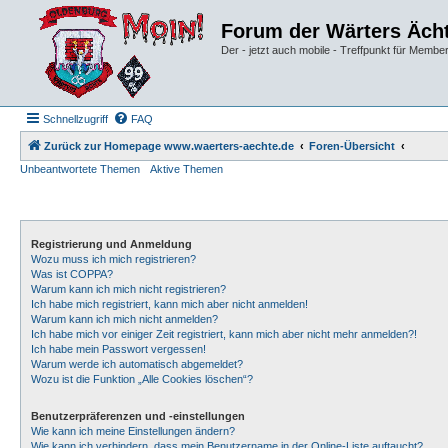
Forum der Wärters Äch
Der - jetzt auch mobile - Treffpunkt für Membe
Schnellzugriff
FAQ
Zurück zur Homepage www.waerters-aechte.de
Foren-Übersicht
Unbeantwortete Themen
Aktive Themen
Registrierung und Anmeldung
Wozu muss ich mich registrieren?
Was ist COPPA?
Warum kann ich mich nicht registrieren?
Ich habe mich registriert, kann mich aber nicht anmelden!
Warum kann ich mich nicht anmelden?
Ich habe mich vor einiger Zeit registriert, kann mich aber nicht mehr anmelden?!
Ich habe mein Passwort vergessen!
Warum werde ich automatisch abgemeldet?
Wozu ist die Funktion „Alle Cookies löschen“?
Benutzerpräferenzen und -einstellungen
Wie kann ich meine Einstellungen ändern?
Wie kann ich verhindern, dass mein Benutzername in der Online-Liste auftaucht?