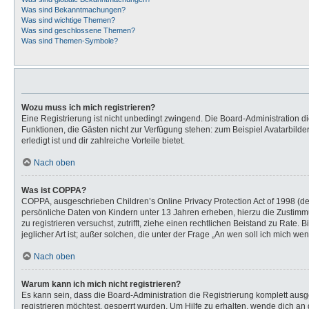
Was sind Bekanntmachungen?
Was sind wichtige Themen?
Was sind geschlossene Themen?
Was sind Themen-Symbole?
Wozu muss ich mich registrieren?
Eine Registrierung ist nicht unbedingt zwingend. Die Board-Administration dies
Funktionen, die Gästen nicht zur Verfügung stehen: zum Beispiel Avatarbilder
erledigt ist und dir zahlreiche Vorteile bietet.
Nach oben
Was ist COPPA?
COPPA, ausgeschrieben Children’s Online Privacy Protection Act of 1998 (de
persönliche Daten von Kindern unter 13 Jahren erheben, hierzu die Zustimmu
zu registrieren versuchst, zutrifft, ziehe einen rechtlichen Beistand zu Rat
jeglicher Art ist; außer solchen, die unter der Frage „An wen soll ich mich 
Nach oben
Warum kann ich mich nicht registrieren?
Es kann sein, dass die Board-Administration die Registrierung komplett au
registrieren möchtest, gesperrt wurden. Um Hilfe zu erhalten, wende dich an 