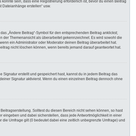
önnte sein, dass eine Registrierung erforderlich ist, bevor du einen Beitrag
st Dateianhänge erstellen“ usw.
 das „Ändere Beitrag“-Symbol für den entsprechenden Beitrag anklickst;
g in der Themenansicht als überarbeitet gekennzeichnet. Es wird sowohl die
wenn ein Administrator oder Moderator deinen Beitrag überarbeitet hat.
 Beitrag nicht löschen können, wenn bereits jemand darauf geantwortet hat.
Signatur erstellt und gespeichert hast, kannst du in jedem Beitrag das
einer Signatur aktivierst. Wenn du einen einzelnen Beitrag dennoch ohne
Beitragserstellung. Solltest du diesen Bereich nicht sehen können, so hast
r eingeben und dabei sicherstellen, dass jede Antwortmöglichkeit in einer
r die Umfrage gilt (0 bedeutet dabei eine zeitlich unbegrenzte Umfrage) und