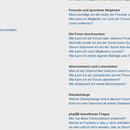
Freunde und ignorierte Mitglieder
Wozu benötige ich die Listen der Freunde un
Wie kann ich Mitglieder zur Liste der Freun
Listen entfernen?
h anzumelden.
Die Foren durchsuchen
Wie kann ich ein Forum oder mehrere For
Weshalb erhalte ich bei der Suche keine E
Warum bekomme ich bei der Suche eine lee
Wie kann ich nach Mitgliedern suchen?
Wie kann ich meine eigenen Beiträge und 
Abonnements und Lesezeichen
Was ist der Unterschied zwischen einem 
Wie kann ich ein Lesezeichen auf ein The
Wie kann ich ein Forum abonnieren?
Wie deaktiviere ich meine Abonnements?
Dateianhänge
Welche Dateianhänge sind in diesem Forum
Kann ich eine Übersicht all meiner Dateian
phpBB betreffende Fragen
Wer hat diese Forensoftware entwickelt?
Warum ist Funktion x oder y nicht enthalten
An wen soll ich mich wenden, falls es Besc