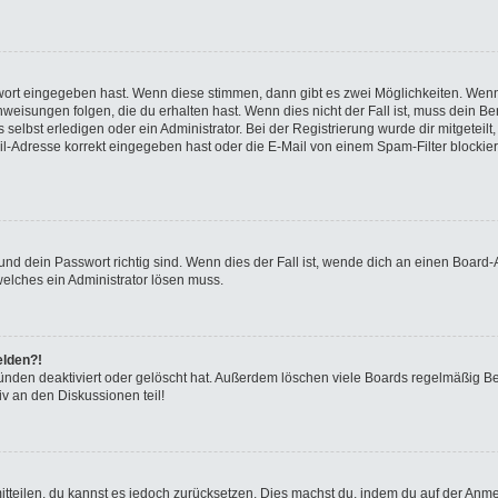
swort eingegeben hast. Wenn diese stimmen, dann gibt es zwei Möglichkeiten. We
eisungen folgen, die du erhalten hast. Wenn dies nicht der Fall ist, muss dein Ben
elbst erledigen oder ein Administrator. Bei der Registrierung wurde dir mitgeteilt, 
-Adresse korrekt eingegeben hast oder die E-Mail von einem Spam-Filter blockiert
nd dein Passwort richtig sind. Wenn dies der Fall ist, wende dich an einen Board-A
welches ein Administrator lösen muss.
elden?!
ünden deaktiviert oder gelöscht hat. Außerdem löschen viele Boards regelmäßig Ben
v an den Diskussionen teil!
 mitteilen, du kannst es jedoch zurücksetzen. Dies machst du, indem du auf der Anm