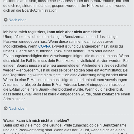
Es könnte auch sein, dass deine IP-Adresse oder der Benutzername, mit dem
du dich registrieren möchtest, gesperrt wurden. Um Hilfe zu erhalten, wende
dich an die Board-Administration.
Nach oben
Ich habe mich registriert, kann mich aber nicht anmelden!
Überprüfe zuerst, ob du den richtigen Benutzernamen und das richtige
Passwort eingegeben hast. Wenn diese stimmen, dann gibt es zwei
Möglichkeiten. Wenn
COPPA
aktiviert ist und du angegeben hast, dass du
unter 13 Jahre alt bist, musst du bzw. einer deiner Eltern oder deiner
Erziehungsberechtigten den Anweisungen folgen, die du erhalten hast. Wenn
dies nicht der Fall ist, muss dein Benutzerkonto vielleicht aktiviert werden. Bei
einigen Boards müssen alle neu angemeldeten Mitglieder erst freigeschaltet
werden – entweder musst du dies selbst erledigen oder ein Administrator. Bei
der Registrierung wurde dir mitgeteilt, ob eine Aktivierung nötig ist oder nicht.
Wenn du eine E-Mail erhalten hast, folge den dort enthaltenen Anweisungen.
Ansonsten prüfe, ob du deine E-Mail-Adresse korrekt eingegeben hast oder
die E-Mail von einem Spam-Filter blockiert wurde. Wenn du dir sicher bist,
dass deine E-Mail-Adresse korrekt eingegeben wurde, dann kontaktiere einen
Administrator.
Nach oben
Warum kann ich mich nicht anmelden?
Dafür gibt es viele mögliche Gründe. Prüfe zunächst, ob dein Benutzername
und dein Passwort richtig sind. Wenn dies der Fall ist, wende dich an einen