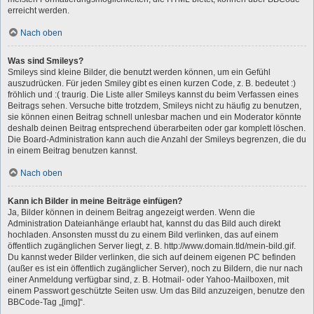
erreicht werden.
Nach oben
Was sind Smileys?
Smileys sind kleine Bilder, die benutzt werden können, um ein Gefühl
auszudrücken. Für jeden Smiley gibt es einen kurzen Code, z. B. bedeutet :)
fröhlich und :( traurig. Die Liste aller Smileys kannst du beim Verfassen eines
Beitrags sehen. Versuche bitte trotzdem, Smileys nicht zu häufig zu benutzen,
sie können einen Beitrag schnell unlesbar machen und ein Moderator könnte
deshalb deinen Beitrag entsprechend überarbeiten oder gar komplett löschen.
Die Board-Administration kann auch die Anzahl der Smileys begrenzen, die du
in einem Beitrag benutzen kannst.
Nach oben
Kann ich Bilder in meine Beiträge einfügen?
Ja, Bilder können in deinem Beitrag angezeigt werden. Wenn die
Administration Dateianhänge erlaubt hat, kannst du das Bild auch direkt
hochladen. Ansonsten musst du zu einem Bild verlinken, das auf einem
öffentlich zugänglichen Server liegt, z. B. http://www.domain.tld/mein-bild.gif.
Du kannst weder Bilder verlinken, die sich auf deinem eigenen PC befinden
(außer es ist ein öffentlich zugänglicher Server), noch zu Bildern, die nur nach
einer Anmeldung verfügbar sind, z. B. Hotmail- oder Yahoo-Mailboxen, mit
einem Passwort geschützte Seiten usw. Um das Bild anzuzeigen, benutze den
BBCode-Tag „[img]“.