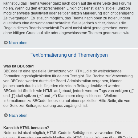
kannst du das Thema wieder ganz nach oben auf die erste Seite des Forums
holen. Wenn du den entsprechenden Link nicht siehst, dann ist die Funktion
möglicherweise deaktiviert oder seit der letzten Markierung ist nicht genügend
Zeit vergangen. Es ist auch möglich, das Thema nach oben zu holen, indem
du einfach eine Antwort darauf schreibst. Stelle jedoch sicher, dass du die
Regeln dieses Boards beachtest! Es wird meist nicht gerne gesehen, wenn
ohne triftigen Grund auf alte oder abgeschlossene Themen geantwortet wird.
Nach oben
Textformatierung und Thementypen
Was ist BBCode?
BBCode ist eine spezielle Umsetzung von HTML, die dir weitreichende
Formatierungsmöglichkeiten für deinen Text gibt. Die Rechte zur Verwendung
von BBCode werden durch die Board-Administration vergeben, können
jedoch auch durch dich für jeden einzelnen Beitrag deaktiviert werden.
BBCode ist ähnlich wie HTML aufgebaut, jedoch werden Tags von eckigen („[“
und „]“) statt spitzen („<“ und „>“) Klammern eingeschlossen. Weitere
Informationen zu BBCode findest du auf einer speziellen Hilfe-Seite, die von
der Seite zur Beitragserstellung aus zugänglich ist.
Nach oben
Kann ich HTML benutzen?
Nein, es ist nicht möglich, HTML-Code in Beiträgen zu verwenden. Die
meisten Formatierungsmöglichkeiten, die HTML bietet, können über BBCode