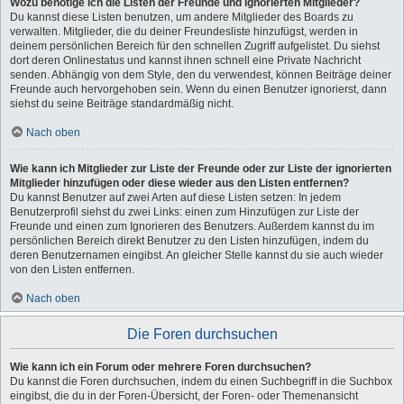
Wozu benötige ich die Listen der Freunde und ignorierten Mitglieder?
Du kannst diese Listen benutzen, um andere Mitglieder des Boards zu
verwalten. Mitglieder, die du deiner Freundesliste hinzufügst, werden in
deinem persönlichen Bereich für den schnellen Zugriff aufgelistet. Du siehst
dort deren Onlinestatus und kannst ihnen schnell eine Private Nachricht
senden. Abhängig von dem Style, den du verwendest, können Beiträge deiner
Freunde auch hervorgehoben sein. Wenn du einen Benutzer ignorierst, dann
siehst du seine Beiträge standardmäßig nicht.
Nach oben
Wie kann ich Mitglieder zur Liste der Freunde oder zur Liste der ignorierten
Mitglieder hinzufügen oder diese wieder aus den Listen entfernen?
Du kannst Benutzer auf zwei Arten auf diese Listen setzen: In jedem
Benutzerprofil siehst du zwei Links: einen zum Hinzufügen zur Liste der
Freunde und einen zum Ignorieren des Benutzers. Außerdem kannst du im
persönlichen Bereich direkt Benutzer zu den Listen hinzufügen, indem du
deren Benutzernamen eingibst. An gleicher Stelle kannst du sie auch wieder
von den Listen entfernen.
Nach oben
Die Foren durchsuchen
Wie kann ich ein Forum oder mehrere Foren durchsuchen?
Du kannst die Foren durchsuchen, indem du einen Suchbegriff in die Suchbox
eingibst, die du in der Foren-Übersicht, der Foren- oder Themenansicht