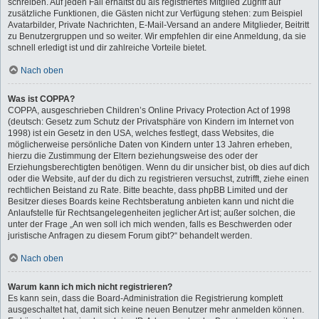
schreiben. Auf jeden Fall erhältst du als registriertes Mitglied Zugriff auf
zusätzliche Funktionen, die Gästen nicht zur Verfügung stehen: zum Beispiel
Avatarbilder, Private Nachrichten, E-Mail-Versand an andere Mitglieder, Beitritt
zu Benutzergruppen und so weiter. Wir empfehlen dir eine Anmeldung, da sie
schnell erledigt ist und dir zahlreiche Vorteile bietet.
Nach oben
Was ist COPPA?
COPPA, ausgeschrieben Children’s Online Privacy Protection Act of 1998
(deutsch: Gesetz zum Schutz der Privatsphäre von Kindern im Internet von
1998) ist ein Gesetz in den USA, welches festlegt, dass Websites, die
möglicherweise persönliche Daten von Kindern unter 13 Jahren erheben,
hierzu die Zustimmung der Eltern beziehungsweise des oder der
Erziehungsberechtigten benötigen. Wenn du dir unsicher bist, ob dies auf dich
oder die Website, auf der du dich zu registrieren versuchst, zutrifft, ziehe einen
rechtlichen Beistand zu Rate. Bitte beachte, dass phpBB Limited und der
Besitzer dieses Boards keine Rechtsberatung anbieten kann und nicht die
Anlaufstelle für Rechtsangelegenheiten jeglicher Art ist; außer solchen, die
unter der Frage „An wen soll ich mich wenden, falls es Beschwerden oder
juristische Anfragen zu diesem Forum gibt?“ behandelt werden.
Nach oben
Warum kann ich mich nicht registrieren?
Es kann sein, dass die Board-Administration die Registrierung komplett
ausgeschaltet hat, damit sich keine neuen Benutzer mehr anmelden können.