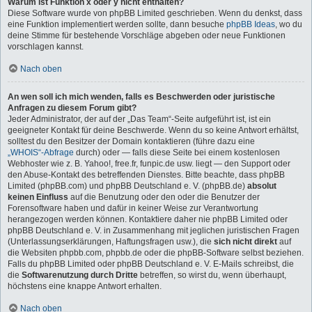
Warum ist Funktion x oder y nicht enthalten?
Diese Software wurde von phpBB Limited geschrieben. Wenn du denkst, dass
eine Funktion implementiert werden sollte, dann besuche
phpBB Ideas
, wo du
deine Stimme für bestehende Vorschläge abgeben oder neue Funktionen
vorschlagen kannst.
Nach oben
An wen soll ich mich wenden, falls es Beschwerden oder juristische
Anfragen zu diesem Forum gibt?
Jeder Administrator, der auf der „Das Team“-Seite aufgeführt ist, ist ein
geeigneter Kontakt für deine Beschwerde. Wenn du so keine Antwort erhältst,
solltest du den Besitzer der Domain kontaktieren (führe dazu eine
„WHOIS“-Abfrage
durch) oder — falls diese Seite bei einem kostenlosen
Webhoster wie z. B. Yahoo!, free.fr, funpic.de usw. liegt — den Support oder
den Abuse-Kontakt des betreffenden Dienstes. Bitte beachte, dass phpBB
Limited (phpBB.com) und phpBB Deutschland e. V. (phpBB.de)
absolut
keinen Einfluss
auf die Benutzung oder den oder die Benutzer der
Forensoftware haben und dafür in keiner Weise zur Verantwortung
herangezogen werden können. Kontaktiere daher nie phpBB Limited oder
phpBB Deutschland e. V. in Zusammenhang mit jeglichen juristischen Fragen
(Unterlassungserklärungen, Haftungsfragen usw.), die
sich nicht direkt
auf
die Websiten phpbb.com, phpbb.de oder die phpBB-Software selbst beziehen.
Falls du phpBB Limited oder phpBB Deutschland e. V. E-Mails schreibst, die
die
Softwarenutzung durch Dritte
betreffen, so wirst du, wenn überhaupt,
höchstens eine knappe Antwort erhalten.
Nach oben