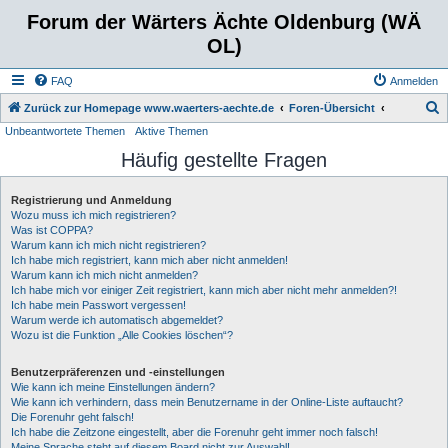
Forum der Wärters Ächte Oldenburg (WÄ
OL)
FAQ
Anmelden
S
Zurück zur Homepage www.waerters-aechte.de
Foren-Übersicht
Unbeantwortete Themen
Aktive Themen
u
Häufig gestellte Fragen
c
h
Registrierung und Anmeldung
e
Wozu muss ich mich registrieren?
Was ist COPPA?
Warum kann ich mich nicht registrieren?
Ich habe mich registriert, kann mich aber nicht anmelden!
Warum kann ich mich nicht anmelden?
Ich habe mich vor einiger Zeit registriert, kann mich aber nicht mehr anmelden?!
Ich habe mein Passwort vergessen!
Warum werde ich automatisch abgemeldet?
Wozu ist die Funktion „Alle Cookies löschen“?
Benutzerpräferenzen und -einstellungen
Wie kann ich meine Einstellungen ändern?
Wie kann ich verhindern, dass mein Benutzername in der Online-Liste auftaucht?
Die Forenuhr geht falsch!
Ich habe die Zeitzone eingestellt, aber die Forenuhr geht immer noch falsch!
Meine Sprache steht auf diesem Board nicht zur Auswahl!