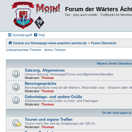
Forum der Wärters Äch
Der - jetzt auch mobile - Treffpunkt für Membe
Schnellzugriff
FAQ
Zurück zur Homepage www.waerters-aechte.de
Foren-Übersicht
Unbeantwortete Themen
Aktive Themen
Wärters Ächte Oldenburg 
Satzung, Allgemeines
Unsere Satzung, Homepage/Forum und Allgemeines/Aktuelles
Moderator:
Thomas
Benzingespräche
Benzingespräche rund um die Wärters, Motorräder usw. - Snacken über dit
Moderator:
Thomas
Geburtstags- und andere Grüße
Glückwunsche und Grüße zu Fest- und Feiertagen
Moderator:
Thomas
On the road again (z.T
Touren und eigene Treffen
Touren nach hier und da, Einladungen der WÄ OL
Moderator:
Thomas