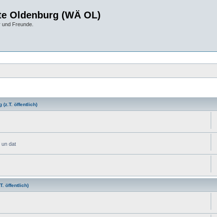
te Oldenburg (WÄ OL)
r und Freunde.
(z.T. öffentlich)
 un dat
. öffentlich)