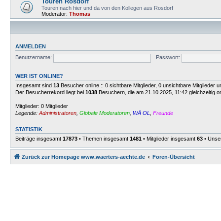
Touren Rosdorf
Touren nach hier und da von den Kollegen aus Rosdorf
Moderator:
Thomas
ANMELDEN
Benutzername:
Passwort:
WER IST ONLINE?
Insgesamt sind
13
Besucher online :: 0 sichtbare Mitglieder, 0 unsichtbare Mitglieder
Der Besucherrekord liegt bei
1038
Besuchern, die am 21.10.2025, 11:42 gleichzeitig o
Mitglieder: 0 Mitglieder
Legende:
Administratoren
,
Globale Moderatoren
,
WÄ OL
,
Freunde
STATISTIK
Beiträge insgesamt
17873
• Themen insgesamt
1481
• Mitglieder insgesamt
63
• Unser
Zurück zur Homepage www.waerters-aechte.de
Foren-Übersicht