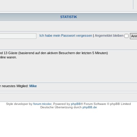
STATISTIK
Ich habe mein Passwort vergessen
|
Angemeldet bleiben
 und 13 Gäste (basierend auf den aktiven Besuchern der letzten 5 Minuten)
nline waren.
 neuestes Mitglied:
Mike
Style developer by
forum tricolor
,
Powered by
phpBB
® Forum Software © phpBB Limited
Deutsche Übersetzung durch
phpBB.de