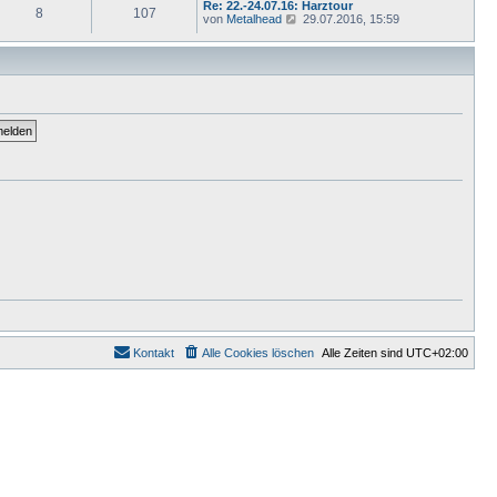
e
Re: 22.-24.07.16: Harztour
a
e
8
107
i
N
von
Metalhead
29.07.2016, 15:59
g
s
t
e
t
r
u
e
a
e
r
g
s
B
t
e
e
i
r
t
B
r
e
a
i
g
t
r
a
g
Kontakt
Alle Cookies löschen
Alle Zeiten sind
UTC+02:00